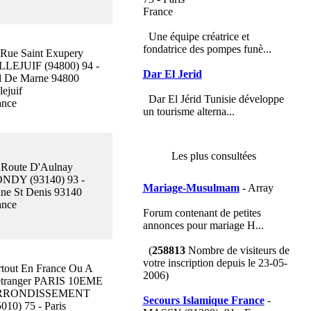
France
Une équipe créatrice et
fondatrice des pompes funè...
 Rue Saint Exupery
LLEJUIF (94800) 94 -
Dar El Jerid
l De Marne 94800
lejuif
Dar El Jérid Tunisie développe
ance
un tourisme alterna...
Les plus consultées
 Route D'Aulnay
NDY (93140) 93 -
Mariage-Musulmam
- Array
ine St Denis 93140
ance
Forum contenant de petites
annonces pour mariage H...
(
258813
Nombre de visiteurs de
votre inscription depuis le 23-05-
rtout En France Ou A
2006)
étranger PARIS 10EME
RRONDISSEMENT
Secours Islamique France
-
010) 75 - Paris