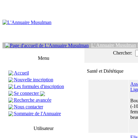
L' Annuaire Musulman
Chercher:
Menu
Santé et Diététique
Accueil
Nouvelle inscription
Ass
Les formules d'inscription
Lig
Se connecter
Recherche avancée
Bout
(-1
Nous contacter
fem
Sommaire de l'Annuaire
beau
Utilisateur
Eli