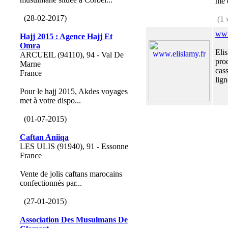
me d
(28-02-2017)
(1 
www
Hajj 2015 : Agence Hajj Et
Omra
Elis
ARCUEIL (94110), 94 - Val De
prod
Marne
cass
France
lign
Pour le hajj 2015, Akdes voyages
met à votre dispo...
(01-07-2015)
Caftan Aniiqa
LES ULIS (91940), 91 - Essonne
France
Vente de jolis caftans marocains
confectionnés par...
(27-01-2015)
Association Des Musulmans De