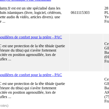
lamy.fr est est un site spécialisé dans les
28
uits islamiques (livre, logiciel, cédérom,
0611115303
PL
ette audio & vidéo, articles divers). une
Yv
e ...
Fr
ouillères de confort pour la prière - PAC
Ce
est une protection de la tête tibiale (partie
GE
rieure du tibia) qui s'avère fortement
Ba
icitée en position agenouillée, lors de
(0
flex ...
Fr
ouillères de confort pour la prière - PAC
Ce
est une protection de la tête tibiale (partie
GE
rieure du tibia) qui s'avère fortement
Ba
icitée en position agenouillée, lors de
A
flex ...
(7
Fr
votes)