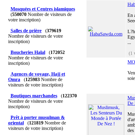
Hab
Mosquées et Centres islamiques
(
550070
Nombre de visiteurs de
En 
votre inscription)
Seed
Salles de prière
(
379619
L?h
Nombre de visiteurs de votre
Egy
inscription)
...
Boucheries Halal
(
172052
(1 
Nombre de visiteurs de votre
MO
inscription)
Ven
Agences de voyage, Hajj et
soi
Omra
(
125983
Nombre de
visiteurs de votre inscription)
Boutiques marchandes
(
122370
Mus
Nombre de visiteurs de votre
De 
inscription)
Mus
Prêt à porter musulman &
d'ar
oriental
(
121819
Nombre de
amb
visiteurs de votre inscription)
des 