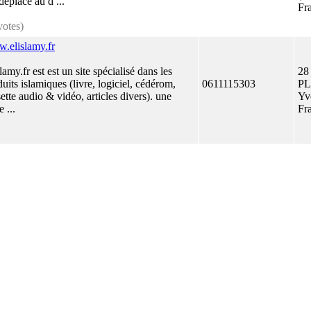
éplace au d ...
Fr
votes)
.elislamy.fr
lamy.fr est est un site spécialisé dans les
28
uits islamiques (livre, logiciel, cédérom,
0611115303
PL
ette audio & vidéo, articles divers). une
Yv
e ...
Fr