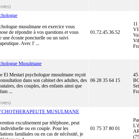
votes)
chologue
11
chologue musulmane en exercice vous
VI
pose de répondre à vos questions et vous
01.72.45.36.52
Va
re une écoute ponctuelle ou un suivi
Vil
apeutique. Avec l' ...
Fr
chologue Musulmane
 El Mestari psychologue musulmane reçoit
45
onsultation dans son cabinet des adultes, des
06 28 35 64 15
BO
bataires, des couples, des enfants ainsi que
Se
fam ...
Fr
votes)
YCHOTHERAPEUTE MUSULMANE
Pa
rvention exculisement par téléphone, peut
L'
 individuelle ou en couple. Pour les
01 75 37 80 01
A
ations familiales ou en cas de nécéssité, je
(75