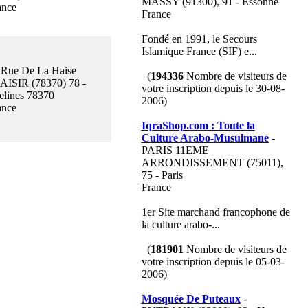
MASSY (91300), 91 - Essonne
ance
France
Fondé en 1991, le Secours
Islamique France (SIF) e...
 Rue De La Haise
(
194336
Nombre de visiteurs de
AISIR (78370) 78 -
votre inscription depuis le 30-08-
elines 78370
2006)
ance
IqraShop.com : Toute la
Culture Arabo-Musulmane
-
PARIS 11EME
ARRONDISSEMENT (75011),
75 - Paris
France
1er Site marchand francophone de
la culture arabo-...
(
181901
Nombre de visiteurs de
votre inscription depuis le 05-03-
2006)
Mosquée De Puteaux
-