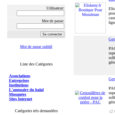
Utilisateur:
Elis
prod
cass
Mot de passe:
lign
Gen
Mot de passe oublié
PAC 
supé
soll
génu
Liste des Catégories
Associations
Gen
Entreprises
Institutions
PAC 
L'annuaire du halal
supé
Mosquées
soll
Sites Internet
génu
Catégories très demandées
(2 