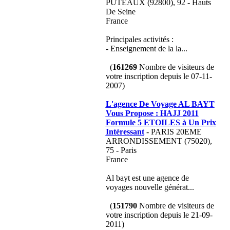
PUTEAUX (92800), 92 - Hauts
De Seine
France
Principales activités :
- Enseignement de la la...
(
161269
Nombre de visiteurs de
votre inscription depuis le 07-11-
2007)
L'agence De Voyage AL BAYT
Vous Propose : HAJJ 2011
Formule 5 ETOILES à Un Prix
Intéressant
- PARIS 20EME
ARRONDISSEMENT (75020),
75 - Paris
France
Al bayt est une agence de
voyages nouvelle générat...
(
151790
Nombre de visiteurs de
votre inscription depuis le 21-09-
2011)