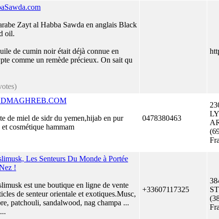
aSawda.com
arabe Zayt al Habba Sawda en anglais Black
 oil.
uile de cumin noir était déjà connue en
ht
pte comme un remède précieux. On sait qu
votes)
DMAGHREB.COM
23
L
te de miel de sidr du yemen,hijab en pur
0478380463
A
e et cosmétique hammam
(6
Fr
limusk, Les Senteurs Du Monde à Portée
Nez !
38
limusk est une boutique en ligne de vente
+33607117325
ST
ticles de senteur orientale et exotiques.Musc,
(38
re, patchouli, sandalwood, nag champa ...
Fr
...