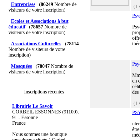
Entreprises
(
86249
Nombre de
(1 
visiteurs de votre inscription)
Psy
Ecoles et Associations à but
éducatif
(
78657
Nombre de
Psy
visiteurs de votre inscription)
pro
off
Associations Culturelles
(
78114
thér
Nombre de visiteurs de votre
inscription)
Psy
Mosquées
(
78047
Nombre de
visiteurs de votre inscription)
Mme
en c
céli
Inscriptions récentes
des 
(1 
Librairie Le Savoir
CORBEIL ESSONNES (91100),
PS
91 - Essonne
France
nte
être
Nous sommes une boutique
médi
musulmane située à Corbei...