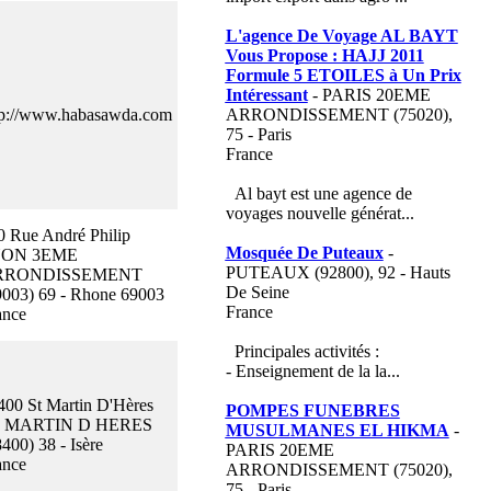
L'agence De Voyage AL BAYT
Vous Propose : HAJJ 2011
Formule 5 ETOILES à Un Prix
Intéressant
- PARIS 20EME
tp://www.habasawda.com
ARRONDISSEMENT (75020),
75 - Paris
France
Al bayt est une agence de
voyages nouvelle générat...
0 Rue André Philip
Mosquée De Puteaux
-
YON 3EME
PUTEAUX (92800), 92 - Hauts
RRONDISSEMENT
De Seine
9003) 69 - Rhone 69003
France
ance
Principales activités :
- Enseignement de la la...
400 St Martin D'Hères
POMPES FUNEBRES
 MARTIN D HERES
MUSULMANES EL HIKMA
-
400) 38 - Isère
PARIS 20EME
ance
ARRONDISSEMENT (75020),
75 - Paris