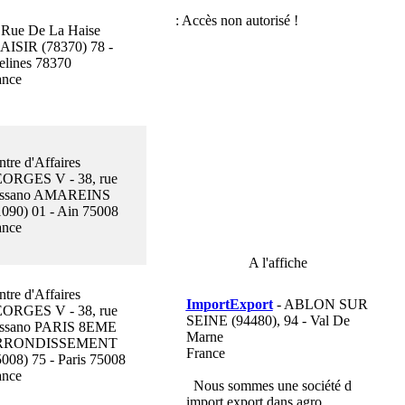
 Rue De La Haise
AISIR (78370) 78 -
elines 78370
ance
ntre d'Affaires
ORGES V - 38, rue
ssano AMAREINS
1090) 01 - Ain 75008
ance
A l'affiche
ntre d'Affaires
ImportExport
- ABLON SUR
ORGES V - 38, rue
SEINE (94480), 94 - Val De
ssano PARIS 8EME
Marne
RRONDISSEMENT
France
5008) 75 - Paris 75008
ance
Nous sommes une société d
import export dans agro ...