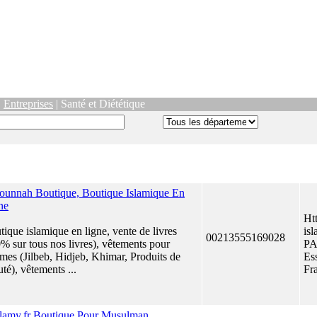
|
Entreprises
| Santé et Diététique
ounnah Boutique, Boutique Islamique En
ne
Ht
ique islamique en ligne, vente de livres
is
00213555169028
0% sur tous nos livres), vêtements pour
PA
mes (Jilbeb, Hidjeb, Khimar, Produits de
Es
té), vêtements ...
Fr
slamy.fr Boutique Pour Musulman