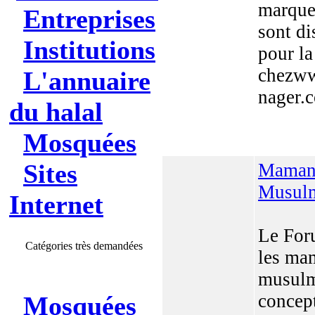
marque
Entreprises
sont di
Institutions
pour la
chezww
L'annuaire
nager.
du halal
Mosquées
Sites
Maman
Musul
Internet
Le For
Catégories très demandées
les ma
musulm
concep
Mosquées