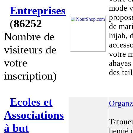
mode v
Entreprises
propos
(
86252
de mar
Nombre de
hijab, 
accesso
visiteurs de
votre m
votre
abayas
des tail
inscription)
Ecoles et
Organz
Associations
Tatoue
à but
henné 