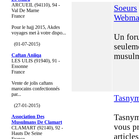
ARCUEIL (94110), 94 -
Soeurs
Val De Marne
Webmas
France
Pour le hajj 2015, Akdes
voyages met à votre dispo...
Un for
(01-07-2015)
seulem
musul
Caftan Aniiqa
LES ULIS (91940), 91 -
Essonne
France
Vente de jolis caftans
marocains confectionnés
par...
Tasnym
(27-01-2015)
Tasnym
Association Des
Musulmans De Clamart
vous p
CLAMART (92140), 92 -
Hauts De Seine
article
France