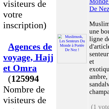
Monde 
visiteurs de
De Nez
votre
inscription)
Muslim
une bo
ligne d
Agences de
d'artic
senteur
voyage, Hajj
et
et Omra
exotiq
ambre, 
(
125994
sandal
Nombre de
champa 
visiteurs de
(1 vot