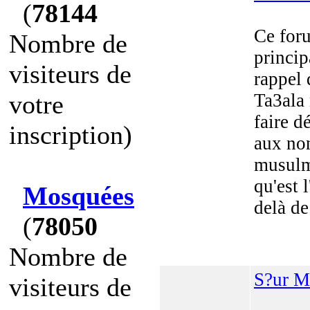
(
78144
Ce for
Nombre de
princip
visiteurs de
rappel 
votre
Ta3ala 
faire d
inscription)
aux no
musulm
qu'est 
Mosquées
delà de
(
78050
Nombre de
S?ur M
visiteurs de