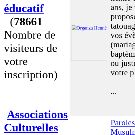
éducatif
ans, je
propos
(
78661
tatoua
Nombre de
vos év
(mariag
visiteurs de
baptème
votre
ou just
inscription)
votre pl
...
Associations
Paroles
Culturelles
Musul