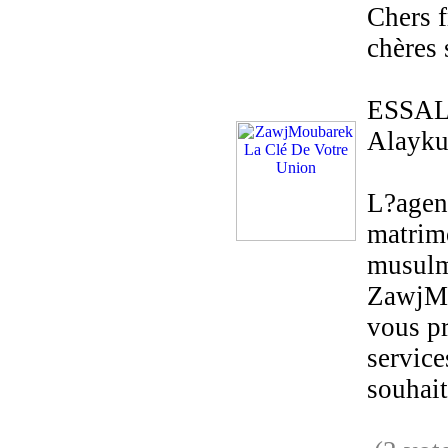
Chers f
chères 
ESSA
Alayk
L?agen
matrim
musulm
ZawjM
vous pr
service
souhaite