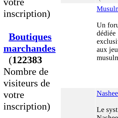
votre
Musulm
inscription)
Un for
dédiée
Boutiques
exclus
marchandes
aux je
musul
(
122383
Nombre de
visiteurs de
votre
Nashee
inscription)
Le sys
Nashee