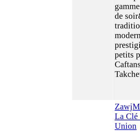
gamme 
de soi
traditi
modern
prestig
petits p
Caftans
Takchet
ZawjM
La Clé
Union