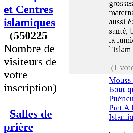
grosses
et Centres
matern
islamiques
aussi é
santé, 
(
550225
la lumi
Nombre de
l'Islam 
visiteurs de
(1 vot
votre
Mouss
inscription)
Boutiq
Puéricu
Pret A 
Salles de
Islami
prière