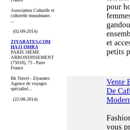
pour h
Association Cultuelle et
femmes
culturelle musulmane.
...
gandou
(02-09-2014)
ensemb
et acce
ZIYARATES.COM
HAJJ OMRA
petits 
PARIS 18EME
ARRONDISSEMENT
(75018), 75 - Paris
France
Bk Travel - Ziyarates
Vente 
Agence de voyages
spécialisé...
De Caf
Moder
(22-08-2014)
Fashio
vous p