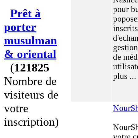
pour bu
Prêt à
popose
porter
inscrit
d'echan
musulman
gestion
& oriental
de médi
(
121825
utilisa
plus ...
Nombre de
visiteurs de
votre
NourS
inscription)
NourS
votre c