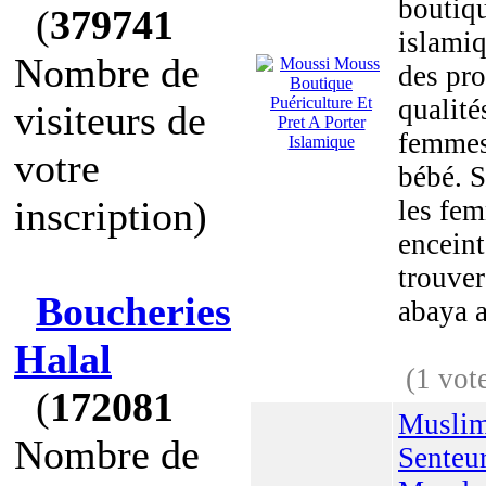
boutiq
(
379741
islamiq
Nombre de
des pro
qualité
visiteurs de
femmes
votre
bébé. S
inscription)
les fe
enceint
trouver
Boucheries
abaya a
Halal
(1 vot
(
172081
Muslim
Nombre de
Senteu