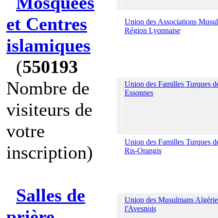
Mosquées
et Centres
Union des Associations Musul
Région Lyonnaise
islamiques
(
550193
Nombre de
Union des Familles Turques de
Essonnes
visiteurs de
votre
Union des Familles Turques d
inscription)
Ris-Orangis
Salles de
Union des Musulmans Algérie
l'Avesnois
prière