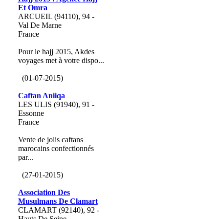
Et Omra
ARCUEIL (94110), 94 -
Val De Marne
France
Pour le hajj 2015, Akdes
voyages met à votre dispo...
(01-07-2015)
Caftan Aniiqa
LES ULIS (91940), 91 -
Essonne
France
Vente de jolis caftans
marocains confectionnés
par...
(27-01-2015)
Association Des
Musulmans De Clamart
CLAMART (92140), 92 -
Hauts De Seine