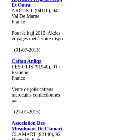
Et Omra
ARCUEIL (94110), 94 -
Val De Marne
France
Pour le hajj 2015, Akdes
voyages met à votre dispo...
(01-07-2015)
Caftan Aniiqa
LES ULIS (91940), 91 -
Essonne
France
Vente de jolis caftans
marocains confectionnés
par...
(27-01-2015)
Association Des
Musulmans De Clamart
CLAMART (92140), 92 -
Hauts De Seine