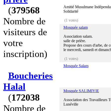
Amitié Musulmane Indépendan
(
379568
Solidarité
Nombre de
(1 votes)
Mosquée salam
visiteurs de
Association salam.
votre
salle de prière.
Propose des cours d'arbe, de c
le mercredi, samedi et dimanc
inscription)
(1 votes)
Mosquée Salam
Boucheries
Halal
Mosquée SALIMIYIE
(
172038
Association des Travailleurs T
Lunéville
Nombre de