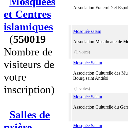
Mosquées
Association Fraternité et Espoi
et Centres
islamiques
Mosquée salam
(
550019
Association Musulmane de M
Nombre de
(1 votes)
visiteurs de
Mosquée Salam
Association Culturelle des M
votre
Bourg saint Andéol
inscription)
(1 votes)
Mosquée Salam
Association Culturelle du Ger
Salles de
prière
Mosquée Salam