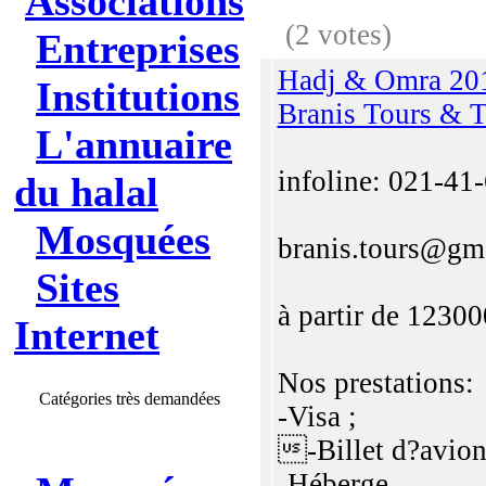
Associations
(2 votes)
Entreprises
Hadj & Omra 20
Institutions
Branis Tours & T
L'annuaire
infoline: 021-41
du halal
Mosquées
branis.tours@gm
Sites
à partir de 1230
Internet
Nos prestations:
Catégories très demandées
-Visa ;
-Billet d?avion
-Héberge ...