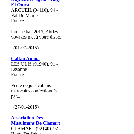
Et Omra
ARCUEIL (94110), 94 -
Val De Marne
France
Pour le hajj 2015, Akdes
voyages met à votre dispo...
(01-07-2015)
Caftan Aniiqa
LES ULIS (91940), 91 -
Essonne
France
Vente de jolis caftans
marocains confectionnés
par...
(27-01-2015)
Association Des
Musulmans De Clamart
CLAMART (92140), 92 -
Hauts De Seine