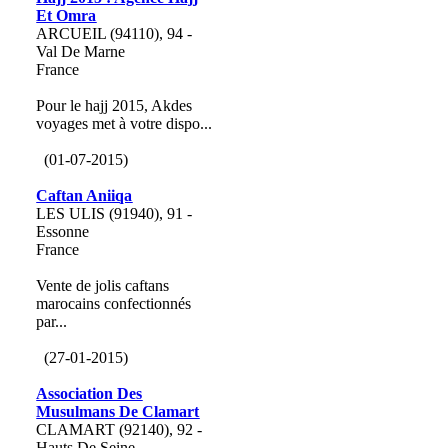
Et Omra
ARCUEIL (94110), 94 -
Val De Marne
France
Pour le hajj 2015, Akdes
voyages met à votre dispo...
(01-07-2015)
Caftan Aniiqa
LES ULIS (91940), 91 -
Essonne
France
Vente de jolis caftans
marocains confectionnés
par...
(27-01-2015)
Association Des
Musulmans De Clamart
CLAMART (92140), 92 -
Hauts De Seine