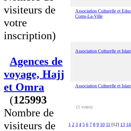
visiteurs de
Association Culturelle et Ed
Coms-La-Ville
votre
inscription)
Association Culturelle et Isla
Agences de
voyage, Hajj
et Omra
Association Culturelle et Is
(
125993
(1 votes)
Nombre de
visiteurs de
1
2
3
4
5
6
7
8
9
10
11
[12]
13
14