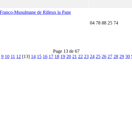
e Franco-Musulmane de Rilleux la Pape
04 78 88 25 74
Page 13 de 67
9
10
11
12
[13]
14
15
16
17
18
19
20
21
22
23
24
25
26
27
28
29
30