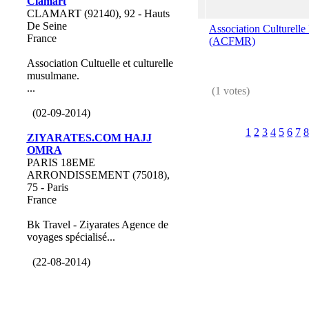
Clamart
CLAMART (92140), 92 - Hauts
De Seine
Association Culturell
France
(ACFMR)
Association Cultuelle et culturelle
musulmane.
...
(1 votes)
(02-09-2014)
1
2
3
4
5
6
7
8
ZIYARATES.COM HAJJ
OMRA
PARIS 18EME
ARRONDISSEMENT (75018),
75 - Paris
France
Bk Travel - Ziyarates Agence de
voyages spécialisé...
(22-08-2014)