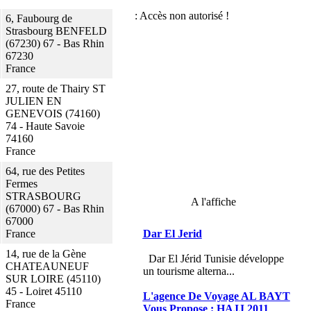
6, Faubourg de
Strasbourg BENFELD
(67230) 67 - Bas Rhin
67230
France
27, route de Thairy ST
JULIEN EN
GENEVOIS (74160)
74 - Haute Savoie
74160
France
64, rue des Petites
Fermes
STRASBOURG
A l'affiche
(67000) 67 - Bas Rhin
67000
France
Dar El Jerid
14, rue de la Gène
Dar El Jérid Tunisie développe
CHATEAUNEUF
un tourisme alterna...
SUR LOIRE (45110)
45 - Loiret 45110
L'agence De Voyage AL BAYT
France
Vous Propose : HAJJ 2011