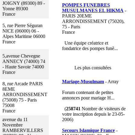
JOIGNY (89300) 89 -
POMPES FUNEBRES
Yonne 89300
MUSULMANES EL HIKMA
-
France
PARIS 20EME
ARRONDISSEMENT (75020),
5, rue Pierre Séguran
75 - Paris
NICE (06000) 06 -
France
Alpes Maritime 06000
France
Une équipe créatrice et
fondatrice des pompes funè...
5,avenue Chevegne
ANNECY (74000) 74
- Haute Savoie 74000
Les plus consultées
France
Mariage-Musulmam
- Array
8, rue Arcade PARIS
8EME
Forum contenant de petites
ARRONDISSEMENT
annonces pour mariage H...
(75008) 75 - Paris
75008
(
258741
Nombre de visiteurs de
France
votre inscription depuis le 23-05-
avenue du 11
2006)
Novembre
RAMBERVILLERS
Secours Islamique France
-