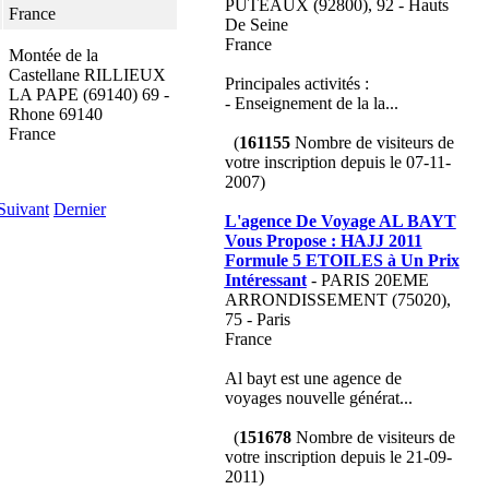
PUTEAUX (92800), 92 - Hauts
France
De Seine
France
Montée de la
Castellane RILLIEUX
Principales activités :
LA PAPE (69140) 69 -
- Enseignement de la la...
Rhone 69140
France
(
161155
Nombre de visiteurs de
votre inscription depuis le 07-11-
2007)
Suivant
Dernier
L'agence De Voyage AL BAYT
Vous Propose : HAJJ 2011
Formule 5 ETOILES à Un Prix
Intéressant
- PARIS 20EME
ARRONDISSEMENT (75020),
75 - Paris
France
Al bayt est une agence de
voyages nouvelle générat...
(
151678
Nombre de visiteurs de
votre inscription depuis le 21-09-
2011)