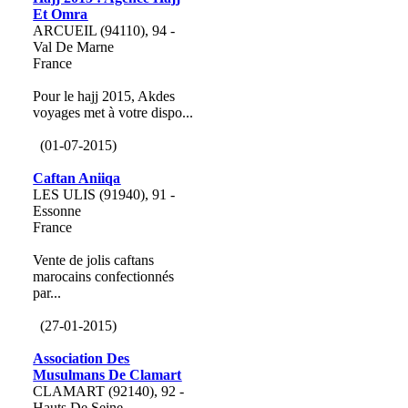
Et Omra
ARCUEIL (94110), 94 -
Val De Marne
France
Pour le hajj 2015, Akdes
voyages met à votre dispo...
(01-07-2015)
Caftan Aniiqa
LES ULIS (91940), 91 -
Essonne
France
Vente de jolis caftans
marocains confectionnés
par...
(27-01-2015)
Association Des
Musulmans De Clamart
CLAMART (92140), 92 -
Hauts De Seine