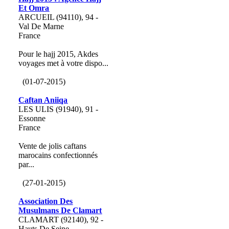
Et Omra
ARCUEIL (94110), 94 -
Val De Marne
France
Pour le hajj 2015, Akdes
voyages met à votre dispo...
(01-07-2015)
Caftan Aniiqa
LES ULIS (91940), 91 -
Essonne
France
Vente de jolis caftans
marocains confectionnés
par...
(27-01-2015)
Association Des
Musulmans De Clamart
CLAMART (92140), 92 -
Hauts De Seine