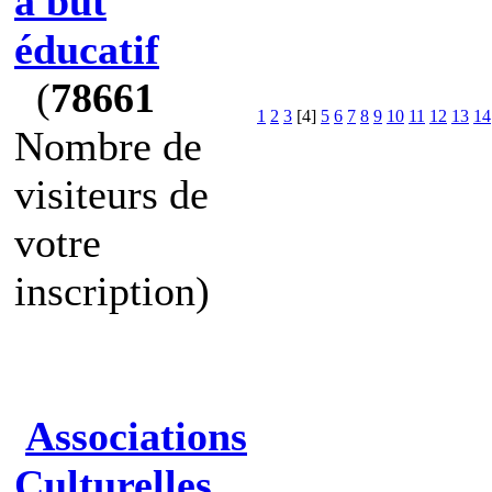
à but
éducatif
(
78661
1
2
3
[4]
5
6
7
8
9
10
11
12
13
14
Nombre de
visiteurs de
votre
inscription)
Associations
Culturelles