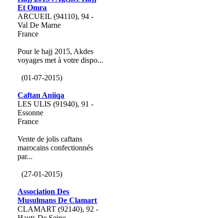
Et Omra
ARCUEIL (94110), 94 -
Val De Marne
France
Pour le hajj 2015, Akdes
voyages met à votre dispo...
(01-07-2015)
Caftan Aniiqa
LES ULIS (91940), 91 -
Essonne
France
Vente de jolis caftans
marocains confectionnés
par...
(27-01-2015)
Association Des
Musulmans De Clamart
CLAMART (92140), 92 -
Hauts De Seine